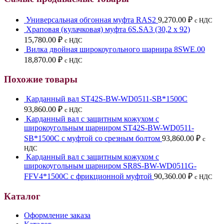
Универсальная обгонная муфта RAS2
9,270.00
₽
с НДС
Храповая (кулачковая) муфта 6S.SA3 (30,2 х 92)
15,780.00
₽
с НДС
Вилка двойная широкоугольного шарнира 8SWЕ.00
18,870.00
₽
с НДС
Похожие товары
Карданный вал ST42S-BW-WD0511-SB*1500C
93,860.00
₽
с НДС
Карданный вал с защитным кожухом с
широкоугольным шарниром ST42S-BW-WD0511-
SB*1500C с муфтой со срезным болтом
93,860.00
₽
с
НДС
Карданный вал с защитным кожухом с
широкоугольным шарниром SR8S-BW-WD0511G-
FFV4*1500C с фрикционной муфтой
90,360.00
₽
с НДС
Каталог
Оформление заказа