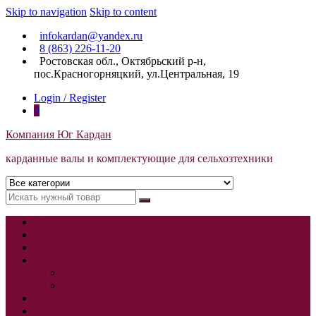
Skip to navigation
Skip to content
infokardan@yandex.ru
8 (863) 226-11-20
Ростовская обл., Октябрьский р-н,
пос.Красногорняцкий, ул.Центральная, 19
Login / Register
0
Компания Юг Кардан
карданные валы и комплектующие для сельхозтехники
Главная
О компании
Витрина
Авто
Ремонт карданных валов к авто
Комплектующие к карданным валам
Контакты
Доставка