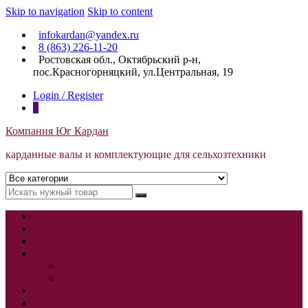
Skip to navigation
Skip to content
infokardan@yandex.ru
8 (863) 226-11-20
Ростовская обл., Октябрьский р-н,
пос.Красногорняцкий, ул.Центральная, 19
Login / Register
0
Компания Юг Кардан
карданные валы и комплектующие для сельхозтехники
Главная
О компании
Витрина
Авто
Ремонт карданных валов к авто
Комплектующие к карданным валам
Контакты
Доставка