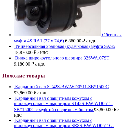
Обгонная
муфта 4S.RA1 (27 х 74,6)
6,860.00
₽
с НДС
Универсальная храповая (кулачковая) муфта SAS5
18,870.00
₽
с НДС
Вилка широкоугольного шарнира 32SWA.07ST
9,180.00
₽
с НДС
Похожие товары
Карданный вал ST42S-BW-WD0511-SB*1500C
93,860.00
₽
с НДС
Карданный вал с защитным кожухом с
широкоугольным шарниром ST42S-BW-WD0511-
SB*1500C с муфтой со срезным болтом
93,860.00
₽
с
НДС
Карданный вал с защитным кожухом с
широкоугольным шарниром SR8S-BW-WD0511G-