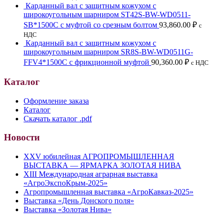
Карданный вал с защитным кожухом с
широкоугольным шарниром ST42S-BW-WD0511-
SB*1500C с муфтой со срезным болтом
93,860.00
₽
с
НДС
Карданный вал с защитным кожухом с
широкоугольным шарниром SR8S-BW-WD0511G-
FFV4*1500C с фрикционной муфтой
90,360.00
₽
с НДС
Каталог
Оформление заказа
Каталог
Скачать каталог .pdf
Новости
XXV юбилейная АГРОПРОМЫШЛЕННАЯ
ВЫСТАВКА — ЯРМАРКА ЗОЛОТАЯ НИВА
XIII Международная аграрная выставка
«АгроЭкспоКрым-2025»
Агропромышленная выставка «АгроКавказ-2025»
Выставка «День Донского поля»
Выставка «Золотая Нива»