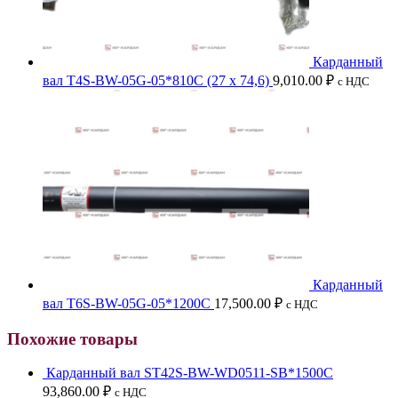
Карданный
вал Т4S-BW-05G-05*810C (27 х 74,6)
9,010.00
₽
с НДС
Карданный
вал Т6S-ВW-05G-05*1200C
17,500.00
₽
с НДС
Похожие товары
Карданный вал ST42S-BW-WD0511-SB*1500C
93,860.00
₽
с НДС