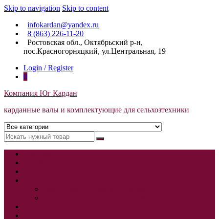
Skip to navigation
Skip to content
infokardan@yandex.ru
8 (863) 226-11-20
Ростовская обл., Октябрьский р-н,
пос.Красногорняцкий, ул.Центральная, 19
Login / Register
0
Компания Юг Кардан
карданные валы и комплектующие для сельхозтехники
Главная
О компании
Витрина
Авто
Ремонт карданных валов к авто
Комплектующие к карданным валам
Контакты
Доставка