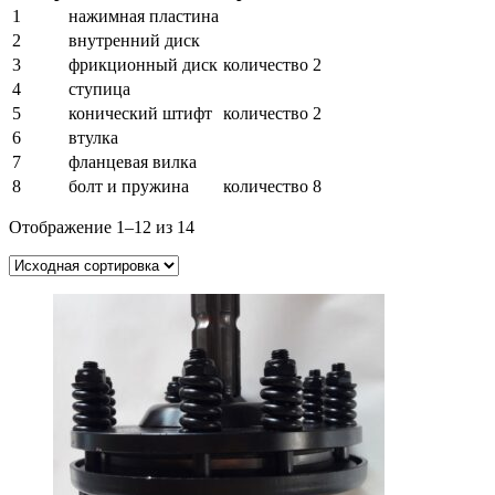
1
нажимная пластина
2
внутренний диск
3
фрикционный диск
количество 2
4
ступица
5
конический штифт
количество 2
6
втулка
7
фланцевая вилка
8
болт и пружина
количество 8
Отображение 1–12 из 14