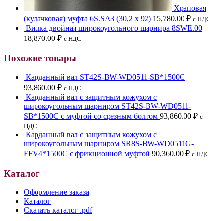
Храповая
(кулачковая) муфта 6S.SA3 (30,2 х 92)
15,780.00
₽
с НДС
Вилка двойная широкоугольного шарнира 8SWЕ.00
18,870.00
₽
с НДС
Похожие товары
Карданный вал ST42S-BW-WD0511-SB*1500C
93,860.00
₽
с НДС
Карданный вал с защитным кожухом с
широкоугольным шарниром ST42S-BW-WD0511-
SB*1500C с муфтой со срезным болтом
93,860.00
₽
с
НДС
Карданный вал с защитным кожухом с
широкоугольным шарниром SR8S-BW-WD0511G-
FFV4*1500C с фрикционной муфтой
90,360.00
₽
с НДС
Каталог
Оформление заказа
Каталог
Скачать каталог .pdf