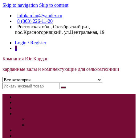
Skip to navigation
Skip to content
infokardan@yandex.ru
8 (863) 226-11-20
Ростовская обл., Октябрьский р-н,
пос.Красногорняцкий, ул.Центральная, 19
Login / Register
0
Компания Юг Кардан
карданные валы и комплектующие для сельхозтехники
Главная
О компании
Витрина
Авто
Ремонт карданных валов к авто
Комплектующие к карданным валам
Контакты
Доставка